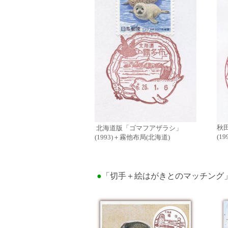
秋
北海道版「ゴマフアザラシ」
(1
(1993)＋霧他布局(北海道)
●
「切手＋絵はがきとのマッチング