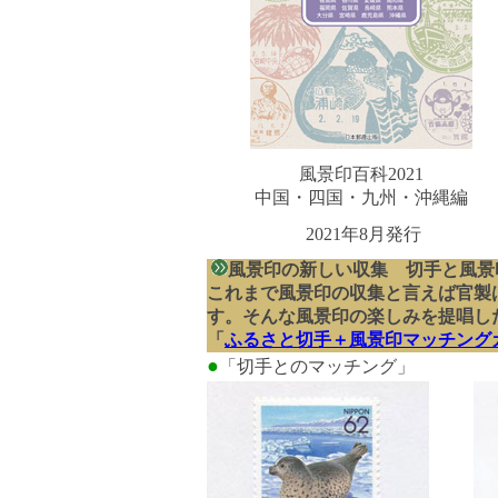
風景印百科2021
中国・四国・九州・沖縄編
2021年8月発行
風景印の新しい収集 切手と風景
これまで風景印の収集と言えば官製
す。そんな風景印の楽しみを提唱し
「
ふるさと切手＋風景印マッチング
●
「切手とのマッチング」