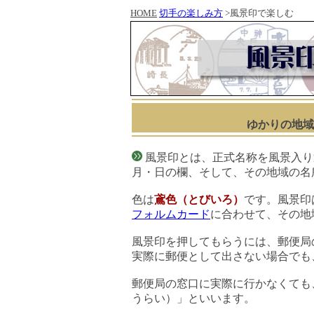
HOME
切手の楽しみ方
>風景印で楽しむ
ゆかりの地域
風景印とは、正式名称を風景入り
月・日の欄、そして、その地域の名
色は
鳶色（とびいろ）
です。風景印
フォルムカード
に合わせて、その地
風景印を押してもらうには、郵便局
実際に郵便として出さない場合でも
郵便局の窓口に実際に行かなくても
うらい）」といいます。