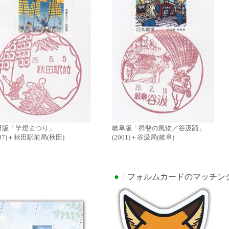
田版「竿燈まつり」
岐阜版「揖斐の風物／谷汲踊」
997)＋秋田駅前局(秋田)
(2001)＋谷汲局(岐阜)
」
●
「フォルムカードのマッチン