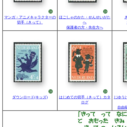
マンガ・アニメキャラクターの
ほごしゃのかた・せんせいがた
切手（きって）
へ
保護者の方・先生方へ
ダウンロード(キッズ)
はじめての切手（きって）カタ
じゆう
ログ
自由