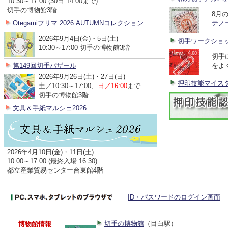
10:30～17:00 (30日 14:00まで)
切手の博物館3階
8月
Otegamiフリマ 2026 AUTUMNコレクション
テノ
2026年9月4日(金)・5日(土)
切手ワークショ
10:30～17:00 切手の博物館3階
切手
第149回切手バザール
をよ
2026年9月26日(土)・27日(日)
押印技能マイス
土／10:30～17:00、
日／16:00
まで
切手の博物館3階
文具＆手紙マルシェ2026
2026年4月10日(金)・11日(土)
10:00～17:00 (最終入場 16:30)
都立産業貿易センター台東館4階
ID・パスワードのログイン画面
切手の博物館
（目白駅）
博物館情報