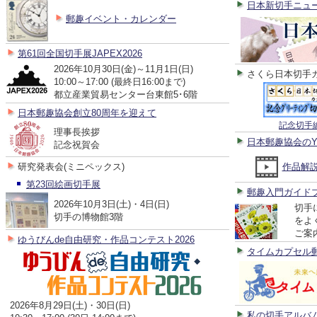
日本新切手ニュ
郵趣イベント・カレンダー
第61回全国切手展JAPEX2026
2026年10月30日(金)～11月1日(日)
さくら日本切手
10:00～17:00 (最終日16:00まで)
都立産業貿易センター台東館5･6階
日本郵趣協会創立80周年を迎えて
記念切手
理事長挨拶
日本郵趣協会のYo
記念祝賀会
作品解
研究発表会(ミニペックス)
第23回絵画切手展
郵趣入門ガイド
2026年10月3日(土)・4日(日)
切手
切手の博物館3階
をよ
ご案
ゆうびんde自由研究・作品コンテスト2026
タイムカプセル
2026年8月29日(土)・30日(日)
私の切手アルバ