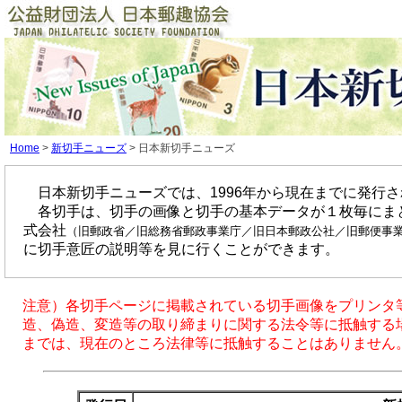
Home
>
新切手ニューズ
> 日本新切手ニューズ
日本新切手ニューズでは、1996年から現在までに発行
各切手は、切手の画像と切手の基本データが１枚毎にまと
式会社
（旧郵政省／旧総務省郵政事業庁／旧日本郵政公社／旧郵便事
に切手意匠の説明等を見に行くことができます。
注意）各切手ページに掲載されている切手画像をプリンタ
造、偽造、変造等の取り締まりに関する法令等に抵触する
までは、現在のところ法律等に抵触することはありません