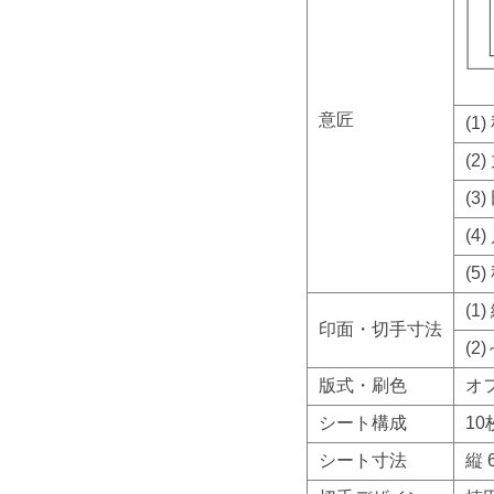
意匠
(1
(2
(3
(4
(5
(1
印面・切手寸法
(2
版式・刷色
オ
シート構成
1
シート寸法
縦 