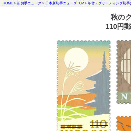
HOME
>
新切手ニューズ
>
日本新切手ニューズTOP
>
年賀・グリーティング切手(2
秋の
110円