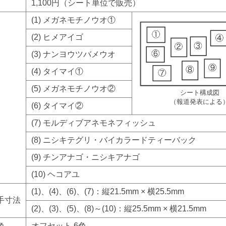
1,100円（シート単位で販売）
(1) メガネモチノウオ①
(2) ヒメアイゴ
(3) ナンヨウツバメウオ
(4) タイマイ①
(5) メガネモチノウオ②
シート構成図
（報道発表による
(6) タイマイ②
(7) モルディブアネモネフィッシュ
(8) ニシキテグリ・バイカラードティーバック
(9) チンアナゴ・ニシキアナゴ
(10) ヘコアユ
(1)、(4)、(6)、(7)：縦21.5mm × 横25.5mm
手寸法
(2)、(3)、(5)、(8)～(10)：縦25.5mm × 横21.5mm
色
オフセット 6色