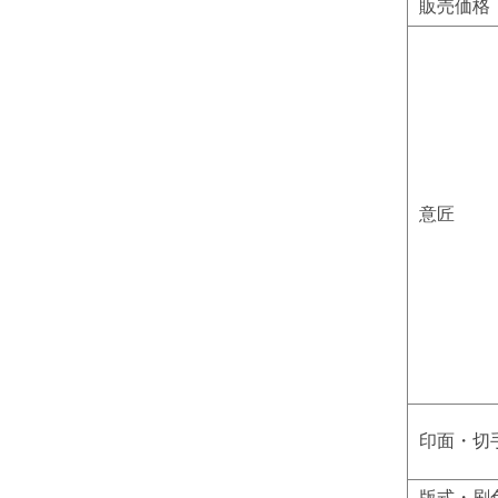
販売価格
意匠
印面・切
版式・刷