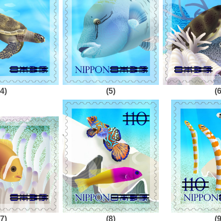
(4)
(5)
(6
(7)
(8)
(9