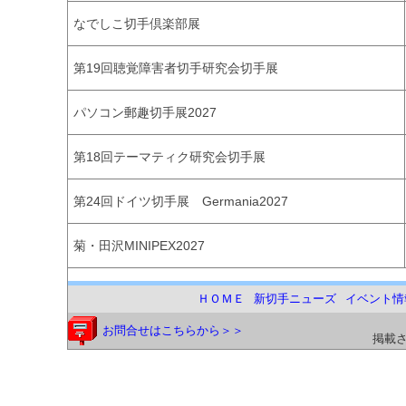
なでしこ切手倶楽部展
第19回聴覚障害者切手研究会切手展
パソコン郵趣切手展2027
第18回テーマティク研究会切手展
第24回ドイツ切手展 Germania2027
菊・田沢MINIPEX2027
ＨＯＭＥ
新切手ニューズ
イベント情
お問合せはこちらから＞＞
掲載