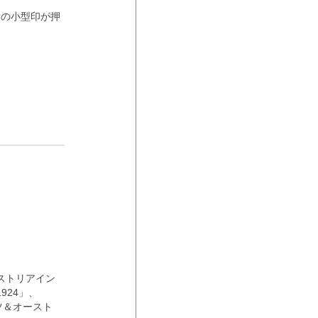
付の小型印が押
ストリアイン
924」、
ツ＆オースト