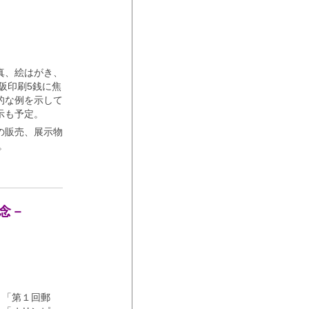
真、絵はがき、
阪印刷5銭に焦
的な例を示して
示も予定。
の販売、展示物
。
記念－
、「第１回郵