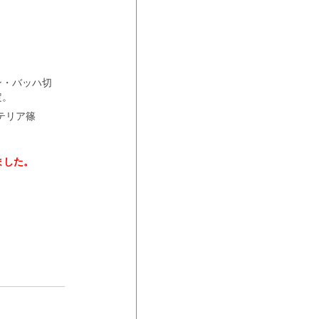
ン・バッハ切
予定。
テリア篠
ました。