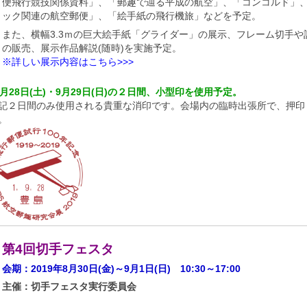
便飛行競技関係資料」、「郵趣で辿る平成の航空」、「コンコルド」
ック関連の航空郵便」、「絵手紙の飛行機旅」などを予定。
また、横幅3.3ｍの巨大絵手紙「グライダー」の展示、フレーム切手や
の販売、展示作品解説(随時)を実施予定。
※詳しい展示内容はこちら>>>
9月28日(土)・9月29日(日)の２日間、小型印を使用予定。
記２日間のみ使用される貴重な消印です。会場内の臨時出張所で、押印
。
第4回切手フェスタ
会期：2019年8月30日(金)～9月1日(日) 10:30～17:00
主催：切手フェスタ実行委員会