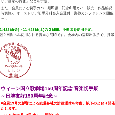
リア画家の肖像」などを予定。
また、会員による切手カバー類即譲、記念印用カバー販売、作品解説・
時実施)、オーストリア切手分科会入会受付、郵趣カンファレンス開催(24
～)。
11月22日(金)・11月23日(土)の２日間、小型印を使用予定。
記２日間のみ使用される貴重な消印です。会場内の臨時出張所で、押印
。
ウィーン国立歌劇場150周年記念 音楽切手展
～日墺友好150周年記念～
■台風19号の影響による鉄道各社の計画運休を考慮、以下のとおり開
たします。