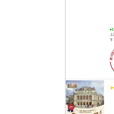
●
上
す