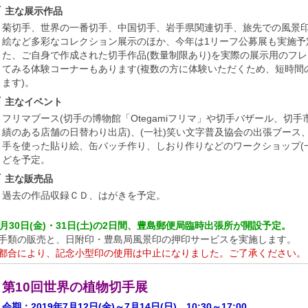
主な展示作品
菊切手、世界の一番切手、中国切手、岩手県関連切手、旅先での風景
絵など多彩なコレクション展示のほか、今年は1リーフ公募展も実施予
た、ご自身で作成された切手作品(数量制限あり)を実際の展示用のフ
てみる体験コーナーもあります(複数の方に体験いただくため、短時間
ます)。
主なイベント
フリマブース(切手の博物館「Otegamiフリマ」や切手バザール、切手
績のある店舗の日替わり出店)、(一社)笑い文字普及協会の出張ブース
手を使った貼り絵、缶バッチ作り、しおり作りなどのワークショップ(
どを予定。
主な販売品
過去の作品収録ＣＤ、はがきを予定。
8月30日(金)・31日(土)の2日間、豊島郵便局臨時出張所が開設予定。
手類の販売と、日附印・豊島局風景印の押印サービスを実施します。
都合により、記念小型印の使用は中止になりました。ご了承ください。
第10回世界の植物切手展
会期：2019年7月12日(金)～7月14日(日) 10:30～17:00