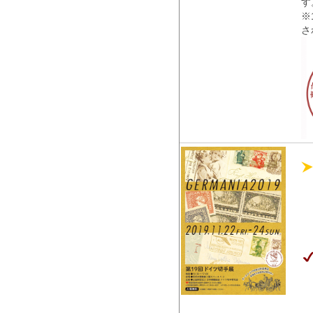
す
※
さ