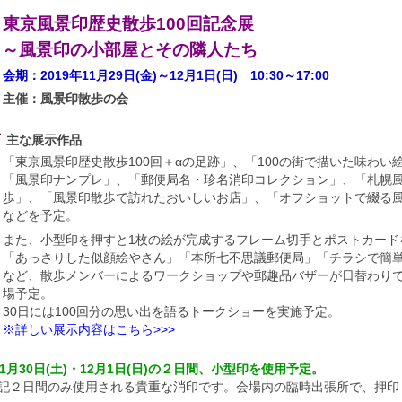
東京風景印歴史散歩100回記念展
～風景印の小部屋とその隣人たち
会期：2019年11月29日(金)～12月1日(日) 10:30～17:00
主催：風景印散歩の会
主な展示作品
「東京風景印歴史散歩100回＋αの足跡」、「100の街で描いた味わい
「風景印ナンプレ」、「郵便局名・珍名消印コレクション」、「札幌
歩」、「風景印散歩で訪れたおいしいお店」、「オフショットで綴る
などを予定。
また、小型印を押すと1枚の絵が完成するフレーム切手とポストカード
「あっさりした似顔絵やさん」「本所七不思議郵便局」「チラシで簡
など、散歩メンバーによるワークショップや郵趣品バザーが日替わりで
場予定。
30日には100回分の思い出を語るトークショーを実施予定。
※詳しい展示内容はこちら>>>
11月30日(土)・12月1日(日)の２日間、小型印を使用予定。
記２日間のみ使用される貴重な消印です。会場内の臨時出張所で、押印