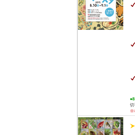
●
切
※