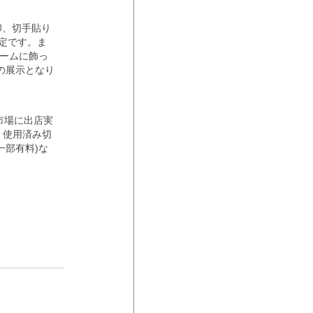
印、切手貼り
定です。ま
レームに飾っ
の展示となり
市場に出店実
、使用済み切
一部有料)な