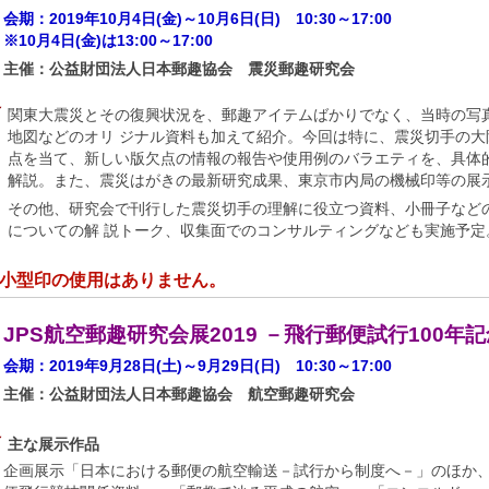
会期：2019年10月4日(金)～10月6日(日) 10:30～17:00
※10月4日(金)は13:00～17:00
主催：公益財団法人日本郵趣協会 震災郵趣研究会
関東大震災とその復興状況を、郵趣アイテムばかりでなく、当時の写
地図などのオリ ジナル資料も加えて紹介。今回は特に、震災切手の大
点を当て、新しい版欠点の情報の報告や使用例のバラエティを、具体
解説。また、震災はがきの最新研究成果、東京市内局の機械印等の展
その他、研究会で刊行した震災切手の理解に役立つ資料、小冊子など
についての解 説トーク、収集面でのコンサルティングなども実施予定
小型印の使用はありません。
JPS航空郵趣研究会展2019 －飛行郵便試行100年
会期：2019年9月28日(土)～9月29日(日) 10:30～17:00
主催：公益財団法人日本郵趣協会 航空郵趣研究会
主な展示作品
企画展示「日本における郵便の航空輸送－試行から制度へ－」のほか