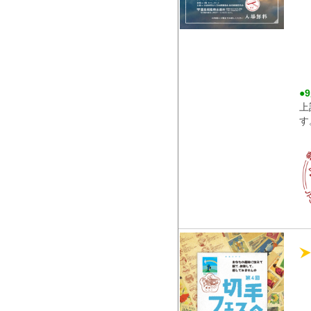
●
上
す